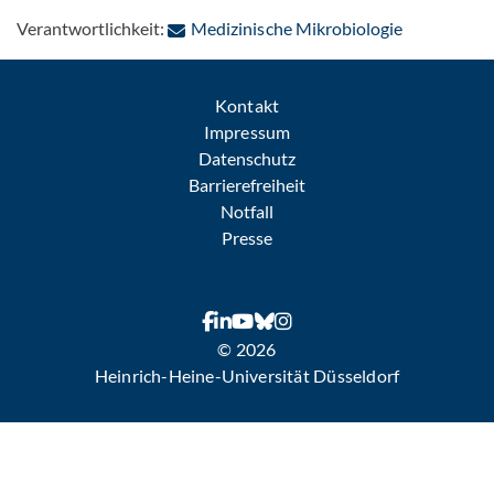
: Per E-Mail
Verantwortlichkeit:
Medizinische Mikrobiologie
Kontakt
Impressum
Datenschutz
Barrierefreiheit
Notfall
Presse
© 2026
Heinrich-Heine-Universität Düsseldorf