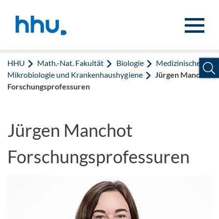
Zum Inhalt springen
Zur Suche springen
HHU
Math.-Nat. Fakultät
Biologie
Medizinische
Mikrobiologie und Krankenhaushygiene
Jürgen Manchot
Forschungsprofessuren
Jürgen Manchot
Forschungsprofessuren